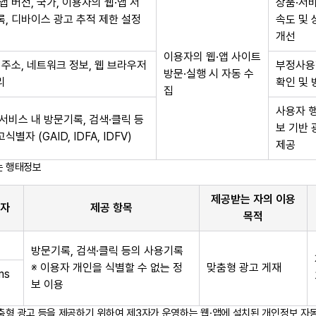
앱 버전, 국가, 이용자의 웹·앱 서
상품·서
록, 디바이스 광고 추적 제한 설정
속도 및 
개선
이용자의 웹·앱 사이트
P 주소, 네트워크 정보, 웹 브라우저
부정사용
방문·실행 시 자동 수
리
확인 및 
집
사용자 
서비스 내 방문기록, 검색·클릭 등
보 기반 
별자 (GAID, IDFA, IDFV)
제공
는 행태정보
제공받는 자의 이용
업자
제공 항목
목적
방문기록, 검색·클릭 등의 사용기록
※ 이용자 개인을 식별할 수 없는 정
맞춤형 광고 게재
ms
보 이용
춤형 광고 등을 제공하기 위하여 제3자가 운영하는 웹·앱에 설치된 개인정보 자