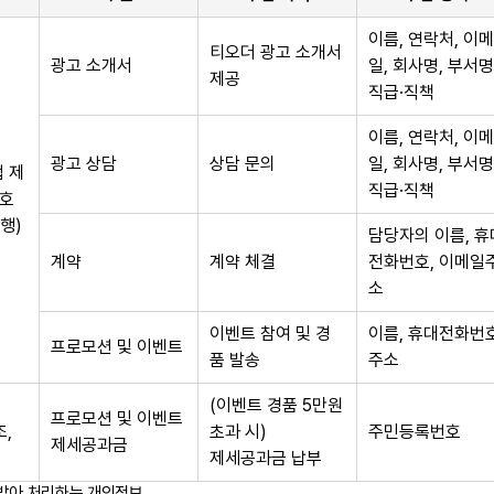
이름, 연락처, 이메
티오더 광고 소개서
광고 소개서
일, 회사명, 부서명
제공
직급·직책
이름, 연락처, 이메
광고 상담
상담 문의
일, 회사명, 부서명
 제
직급·직책
4호
행)
담당자의 이름, 휴
계약
계약 체결
전화번호, 이메일
소
이벤트 참여 및 경
이름, 휴대전화번호
프로모션 및 이벤트
품 발송
주소
(이벤트 경품 5만원
프로모션 및 이벤트
조,
초과 시)
주민등록번호
제세공과금
제세공과금 납부
받아 처리하는 개인정보