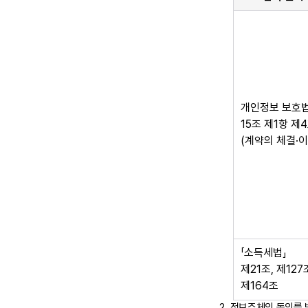
개인정보 보호법
15조 제1항 제
(계약의 체결·이
「소득세법」
제21조, 제127
제164조
정보주체의 동의를 