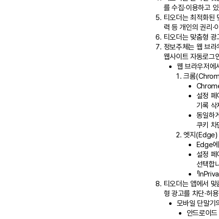
를 수집·이용하고 있
티오더는 최적화된 맞
력 등 개인의 권리
티오더는 맞춤형 광
정보주체는 웹 브라우
웹사이트 자동로그인
웹 브라우저에서
크롬(Chrom
Chrom
설정 페
기록 삭
동일하게
쿠키 차
엣지(Edge)
Edge에
설정 페
선택합니
「InPr
티오더는 앱에서 맞
형 광고를 차단·허용
모바일 단말기
안드로이드 