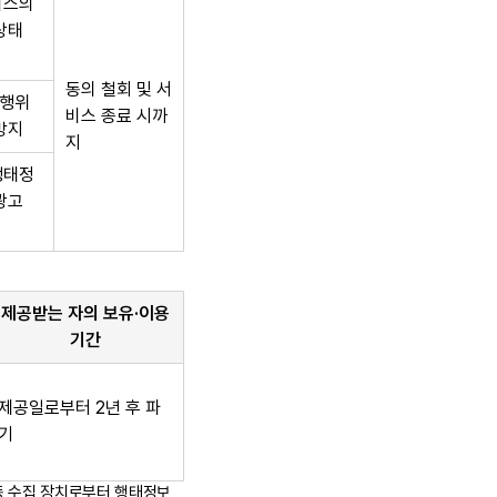
비스의
상태
동의 철회 및 서
행위
비스 종료 시까
방지
지
행태정
광고
제공받는 자의 보유·이용
기간
제공일로부터 2년 후 파
기
동 수집 장치로부터 행태정보