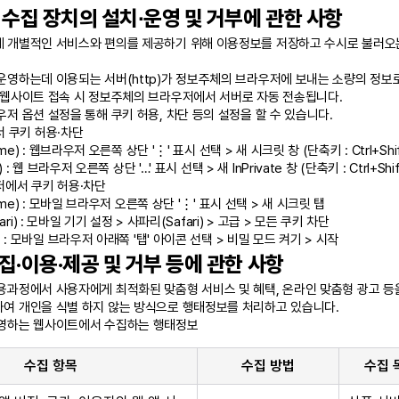
수집 장치의 설치∙운영 및 거부에 관한 사항
개별적인 서비스와 편의를 제공하기 위해 이용정보를 저장하고 수시로 불러오는 '
운영하는데 이용되는 서버(http)가 정보주체의 브라우저에 보내는 소량의 정보
 웹사이트 접속 시 정보주체의 브라우저에서 서버로 자동 전송됩니다.
저 옵션 설정을 통해 쿠키 허용, 차단 등의 설정을 할 수 있습니다.
 쿠키 허용·차단
e) : 웹브라우저 오른쪽 상단 '⋮' 표시 선택 > 새 시크릿 창 (단축키 : Ctrl+Shif
 : 웹 브라우저 오른쪽 상단 '…' 표시 선택 > 새 InPrivate 창 (단축키 : Ctrl+Shif
에서 쿠키 허용·차단
me) : 모바일 브라우저 오른쪽 상단 '⋮' 표시 선택 > 새 시크릿 탭
ri) : 모바일 기기 설정 > 사파리(Safari) > 고급 > 모든 쿠키 차단
: 모바일 브라우저 아래쪽 '탭' 아이콘 선택 > 비밀 모드 켜기 > 시작
·이용·제공 및 거부 등에 관한 사항
용과정에서 사용자에게 최적화된 맞춤형 서비스 및 혜택, 온라인 맞춤형 광고 등을
여 개인을 식별 하지 않는 방식으로 행태정보를 처리하고 있습니다.
영하는 웹사이트에서 수집하는 행태정보
수집 항목
수집 방법
수집 